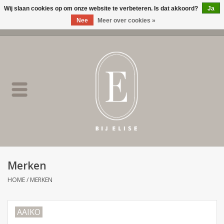
Wij slaan cookies op om onze website te verbeteren. Is dat akkoord?
Ja
Nee
Meer over cookies »
0 Artikelen - €0,00
Home
BIJ ELISE
NEW
SALE
Merken
Merken
HOME
/
MERKEN
AAIKO