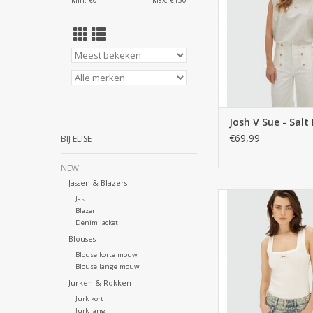
Min: €
0
Max: €
150
Josh V Sue - Sal
€69,99
BIJ ELISE
NEW
Jassen & Blazers
Jas
Blazer
Denim jacket
Blouses
Blouse korte mouw
Blouse lange mouw
Jurken & Rokken
Jurk kort
Jurk lang