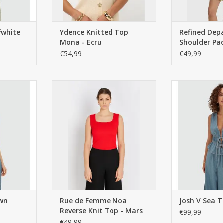
fwhite
Ydence Knitted Top
Refined Dep
Mona - Ecru
Shoulder Pa
Top Mia - Of
€54,99
€49,99
own
Rue de Femme Noa
Josh V Sea T
Reverse Knit Top - Mars
€99,99
Red
€49,99