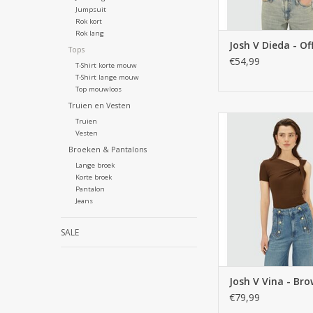
Jumpsuit
Rok kort
Rok lang
Josh V Dieda - Of
Tops
€54,99
T-Shirt korte mouw
T-Shirt lange mouw
Top mouwloos
Truien en Vesten
Truien
Vesten
Broeken & Pantalons
Lange broek
Korte broek
Pantalon
Jeans
SALE
Josh V Vina - Br
€79,99