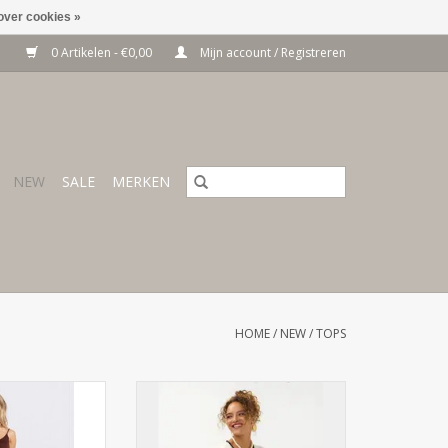
over cookies »
0 Artikelen - €0,00
Mijn account / Registreren
NEW
SALE
MERKEN
HOME
/
NEW
/
TOPS