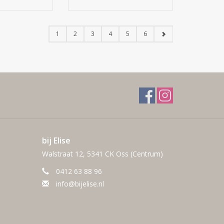
1
2
3
4
5
6
bij Elise
Walstraat 12, 5341 CK Oss (Centrum)
0412 63 88 96
info@bijelise.nl