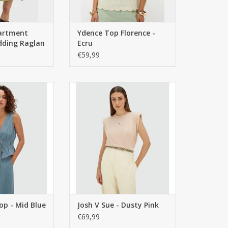
artment
Ydence Top Florence -
dding Raglan
Ecru
f White
€59,99
op - Mid Blue
Josh V Sue - Dusty Pink
€69,99