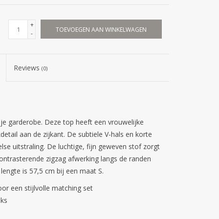
+
TOEVOEGEN AAN WINKELWAGEN
-
Reviews
(0)
n je garderobe. Deze top heeft een vrouwelijke
etail aan de zijkant. De subtiele V-hals en korte
 uitstraling. De luchtige, fijn geweven stof zorgt
contrasterende zigzag afwerking langs de randen
 lengte is 57,5 cm bij een maat S.
r een stijlvolle matching set
oks