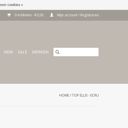
over cookies »
0 Artikelen - €0,00
Mijn account / Registreren
NEW
SALE
MERKEN
HOME
/
TOP ELLIS - ECRU