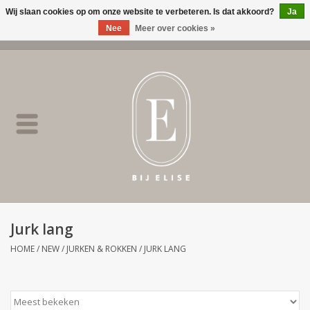
Wij slaan cookies op om onze website te verbeteren. Is dat akkoord?
Ja
Nee
Meer over cookies »
0 Artikelen - €0,00
Home
BIJ ELISE
NEW
SALE
Jurk lang
Merken
HOME
/
NEW
/
JURKEN & ROKKEN
/
JURK LANG