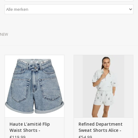
NEW
Haute L'amitié Flip
Refined Department
Waist Shorts -
Sweat Shorts Alice -
Bleached Denim
Antra
€119,99
€54,99