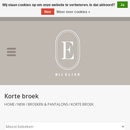
Wij slaan cookies op om onze website te verbeteren. Is dat akkoord?
Ja
Nee
Meer over cookies »
0 Artikelen - €0,00
Home
BIJ ELISE
NEW
SALE
Korte broek
Merken
HOME
/
NEW
/
BROEKEN & PANTALONS
/
KORTE BROEK