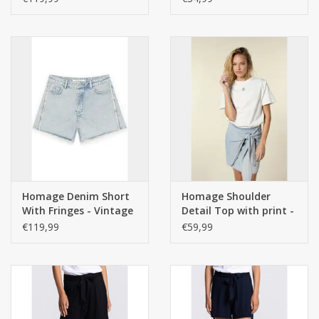
Homage Denim Short
Homage Shoulder
With Fringes - Vintage
Detail Top with print -
Blue
Offwhite
€119,99
€59,99