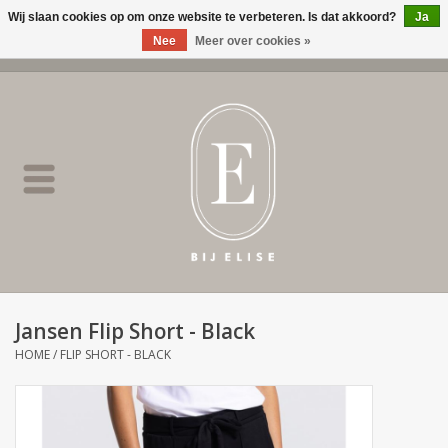
Wij slaan cookies op om onze website te verbeteren. Is dat akkoord?
Ja
Nee
Meer over cookies »
0 Artikelen - €0,00
Home
BIJ ELISE
NEW
SALE
Jansen Flip Short - Black
Merken
HOME
/
FLIP SHORT - BLACK