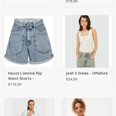
€79,99
Haute L'amitié Flip
Josh V Dieda - Offwhite
Waist Shorts -
€54,99
Bleached Denim
€119,99