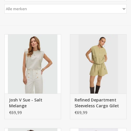
Josh V Sue - Salt
Refined Department
Melange
Sleeveless Cargo Gilet
Noa - Sand
€69,99
€69,99