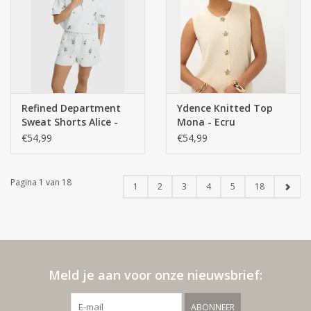
Refined Department
Ydence Knitted Top
Sweat Shorts Alice -
Mona - Ecru
Antra
€54,99
€54,99
Pagina 1 van 18
1
2
3
4
5
18
Meld je aan voor onze nieuwsbrief:
ABONNEER