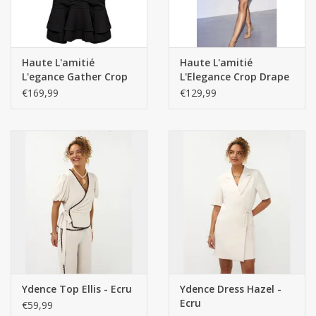
Haute L'amitié
Haute L'amitié
L'egance Gather Crop
L'Elegance Crop Drape
Dress - Black
Dress - Pearl
€169,99
€129,99
Ydence Top Ellis - Ecru
Ydence Dress Hazel -
Ecru
€59,99