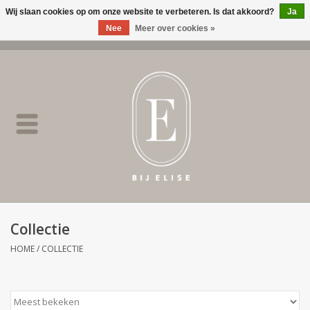
Wij slaan cookies op om onze website te verbeteren. Is dat akkoord?
Ja
Nee
Meer over cookies »
0 Artikelen - €0,00
Home
BIJ ELISE
NEW
SALE
Collectie
Merken
HOME
/
COLLECTIE