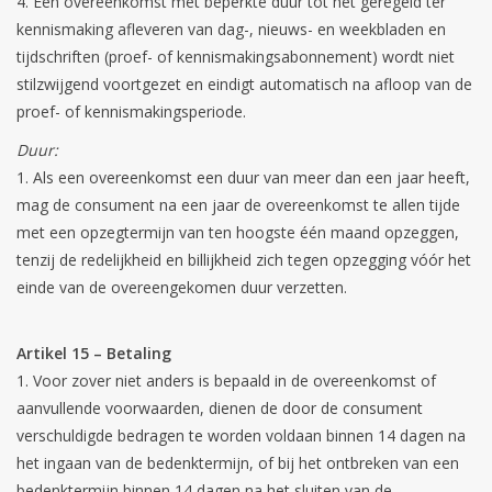
Een overeenkomst met beperkte duur tot het geregeld ter
kennismaking afleveren van dag-, nieuws- en weekbladen en
tijdschriften (proef- of kennismakingsabonnement) wordt niet
stilzwijgend voortgezet en eindigt automatisch na afloop van de
proef- of kennismakingsperiode.
Duur:
Als een overeenkomst een duur van meer dan een jaar heeft,
mag de consument na een jaar de overeenkomst te allen tijde
met een opzegtermijn van ten hoogste één maand opzeggen,
tenzij de redelijkheid en billijkheid zich tegen opzegging vóór het
einde van de overeengekomen duur verzetten.
Artikel 15 – Betaling
Voor zover niet anders is bepaald in de overeenkomst of
aanvullende voorwaarden, dienen de door de consument
verschuldigde bedragen te worden voldaan binnen 14 dagen na
het ingaan van de bedenktermijn, of bij het ontbreken van een
bedenktermijn binnen 14 dagen na het sluiten van de