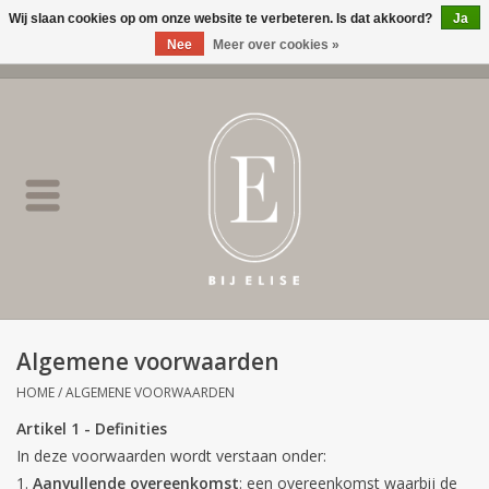
Wij slaan cookies op om onze website te verbeteren. Is dat akkoord?
Ja
Nee
Meer over cookies »
0 Artikelen - €0,00
Home
BIJ ELISE
NEW
SALE
Algemene voorwaarden
Merken
HOME
/
ALGEMENE VOORWAARDEN
Artikel 1 - Definities
In deze voorwaarden wordt verstaan onder:
Aanvullende overeenkomst
: een overeenkomst waarbij de