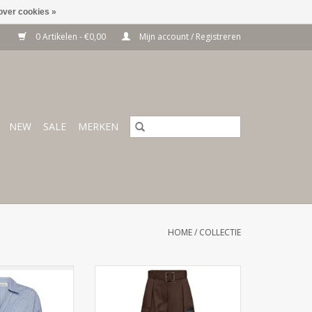
over cookies »
0 Artikelen - €0,00
Mijn account / Registreren
NEW
SALE
MERKEN
HOME
/
COLLECTIE