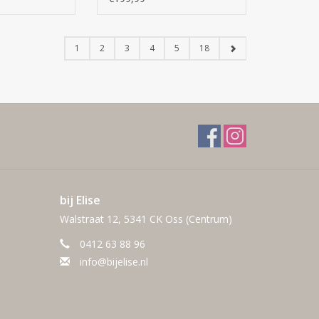
1
2
3
4
5
18
bij Elise
Walstraat 12, 5341 CK Oss (Centrum)
0412 63 88 96
info@bijelise.nl