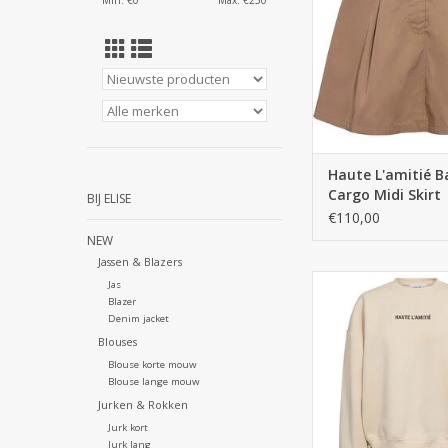
Min: €
0
Max: €
250
Haute L'amitié B
Cargo Midi Skirt
BIJ ELISE
€110,00
NEW
Jassen & Blazers
Jas
Blazer
Denim jacket
Blouses
Blouse korte mouw
Blouse lange mouw
Jurken & Rokken
Jurk kort
Jurk lang