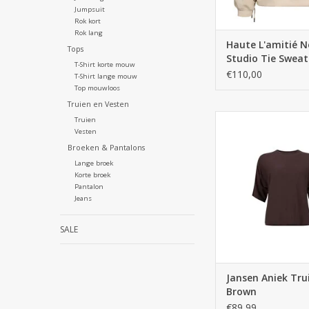
Jumpsuit
Rok kort
Rok lang
Haute L'amitié 
Tops
Studio Tie Sweat 
T-Shirt korte mouw
€110,00
T-Shirt lange mouw
Top mouwloos
Truien en Vesten
Truien
Vesten
Broeken & Pantalons
Lange broek
Korte broek
Pantalon
Jeans
SALE
Jansen Aniek Trui
Brown
€89,99