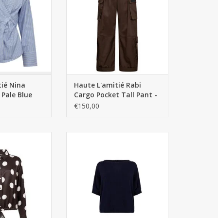
tié Nina
Haute L'amitié Rabi
 Pale Blue
Cargo Pocket Tall Pant -
Mocca
€150,00