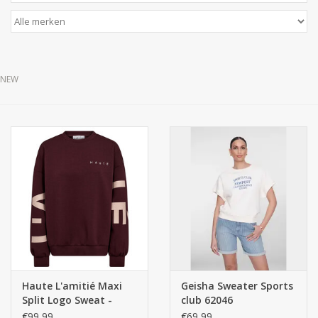
NEW
Haute L'amitié Maxi
Geisha Sweater Sports
Split Logo Sweat -
club 62046
Wine
€99,99
€69,99