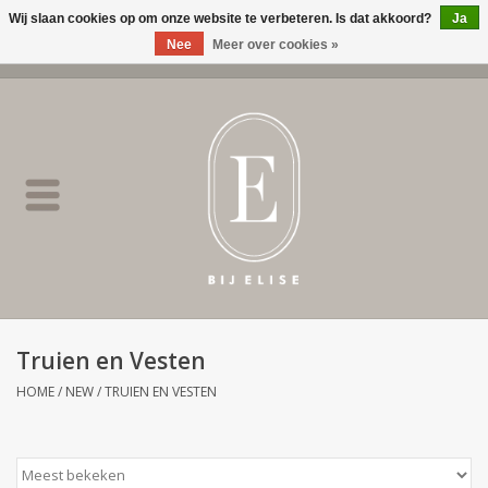
Wij slaan cookies op om onze website te verbeteren. Is dat akkoord?
Ja
Nee
Meer over cookies »
0 Artikelen - €0,00
Home
BIJ ELISE
NEW
SALE
Truien en Vesten
Merken
HOME
/
NEW
/
TRUIEN EN VESTEN