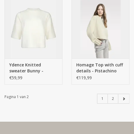
Ydence Knitted
Homage Top with cuff
sweater Bunny -
details - Pistachino
Offwhite
€59,99
€119,99
Pagina 1 van 2
1
2