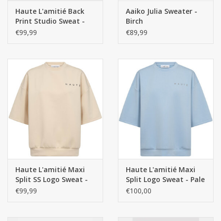
Haute L'amitié Back
Aaiko Julia Sweater -
Print Studio Sweat -
Birch
Pearl Melange
€99,99
€89,99
Haute L'amitié Maxi
Haute L'amitié Maxi
Split SS Logo Sweat -
Split Logo Sweat - Pale
Pearl/Black
Blue
€99,99
€100,00