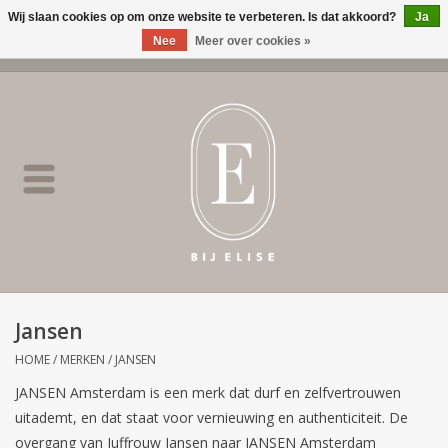
Wij slaan cookies op om onze website te verbeteren. Is dat akkoord?
Ja
Nee
Meer over cookies »
0 Artikelen - €0,00
Home
BIJ ELISE
NEW
SALE
Jansen
Merken
HOME
/
MERKEN
/
JANSEN
JANSEN Amsterdam is een merk dat durf en zelfvertrouwen
uitademt, en dat staat voor vernieuwing en authenticiteit. De
overgang van Juffrouw Jansen naar JANSEN Amsterdam