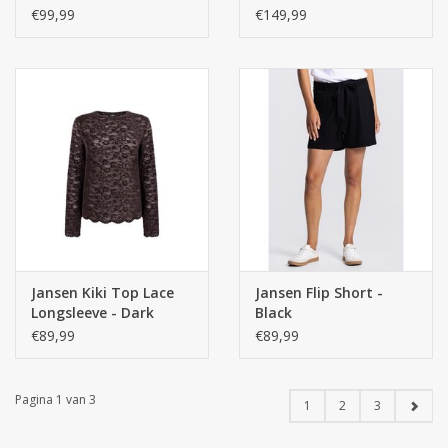
€99,99
€149,99
Jansen Kiki Top Lace
Jansen Flip Short -
Longsleeve - Dark
Black
Brown
€89,99
€89,99
Pagina 1 van 3
1
2
3