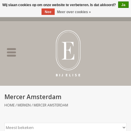
Wij slaan cookies op om onze website te verbeteren. Is dat akkoord?
Ja
Nee
Meer over cookies »
0 Artikelen - €0,00
Home
BIJ ELISE
NEW
SALE
Mercer Amsterdam
Merken
HOME
/
MERKEN
/
MERCER AMSTERDAM