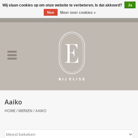
Wij slaan cookies op om onze website te verbeteren. Is dat akkoord?
Ja
Nee
Meer over cookies »
0 Artikelen - €0,00
Home
BIJ ELISE
NEW
SALE
Aaiko
Merken
HOME
/
MERKEN
/
AAIKO