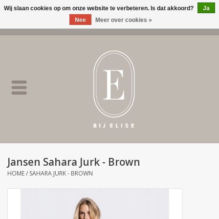
Wij slaan cookies op om onze website te verbeteren. Is dat akkoord?
Ja
Nee
Meer over cookies »
0 Artikelen - €0,00
Home
BIJ ELISE
NEW
SALE
Jansen Sahara Jurk - Brown
Merken
HOME
/
SAHARA JURK - BROWN