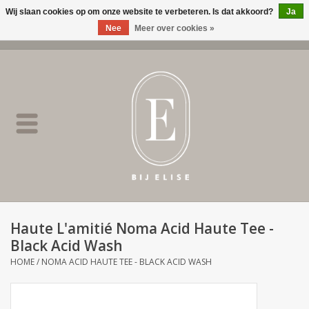
Wij slaan cookies op om onze website te verbeteren. Is dat akkoord?
Ja
Nee
Meer over cookies »
0 Artikelen - €0,00
Home
BIJ ELISE
NEW
SALE
Haute L'amitié Noma Acid Haute Tee -
Black Acid Wash
Merken
HOME
/
NOMA ACID HAUTE TEE - BLACK ACID WASH