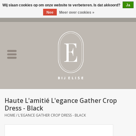
Wij slaan cookies op om onze website te verbeteren. Is dat akkoord?
Ja
Nee
Meer over cookies »
0 Artikelen - €0,00
Home
BIJ ELISE
NEW
SALE
Haute L'amitié L'egance Gather Crop
Dress - Black
Merken
HOME
/
L'EGANCE GATHER CROP DRESS - BLACK