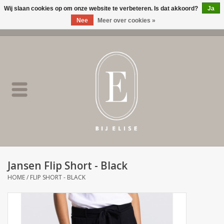
Wij slaan cookies op om onze website te verbeteren. Is dat akkoord?
Ja
Nee
Meer over cookies »
0 Artikelen - €0,00
Home
BIJ ELISE
NEW
SALE
Jansen Flip Short - Black
Merken
HOME
/
FLIP SHORT - BLACK