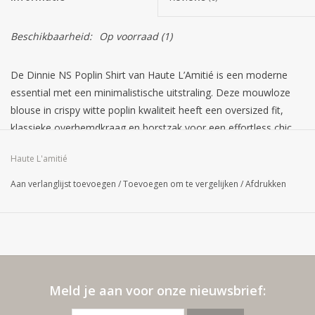
Beschikbaarheid:
Op voorraad
(1)
De Dinnie NS Poplin Shirt van Haute L’Amitié is een moderne
essential met een minimalistische uitstraling. Deze mouwloze
blouse in crispy witte poplin kwaliteit heeft een oversized fit,
klassieke overhemdkraag en borstzak voor een effortless chic
look. Perfect om stijlvol te combineren met denim, tailoring of
Haute L'amitié
een zomerse short.
Pasvorm: Oversized fit
Aan verlanglijst toevoegen
/
Toevoegen om te vergelijken
/
Afdrukken
Halslijn: Overhemdkraag
Mouwen: Mouwloos
Sluiting: Knoopsluiting
Details: Borstzak, poplin kwaliteit
Materiaal: 65% katoen, 32% polyamide, 3% elastaan
Meld je aan voor onze nieuwsbrief: