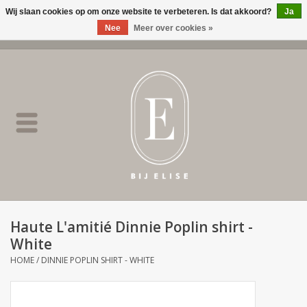
Wij slaan cookies op om onze website te verbeteren. Is dat akkoord?
Ja
Nee
Meer over cookies »
0 Artikelen - €0,00
Home
BIJ ELISE
NEW
SALE
Haute L'amitié Dinnie Poplin shirt -
White
Merken
HOME
/
DINNIE POPLIN SHIRT - WHITE