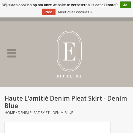
Wij slaan cookies op om onze website te verbeteren. Is dat akkoord?
Ja
Nee
Meer over cookies »
0 Artikelen - €0,00
Home
BIJ ELISE
NEW
SALE
Haute L'amitié Denim Pleat Skirt - Denim
Blue
Merken
HOME
/
DENIM PLEAT SKIRT - DENIM BLUE