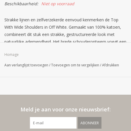
Beschikbaarheid:
Niet op voorraad
Strakke lijnen en zelfverzekerde eenvoud kenmerken de Top
With Wide Shoulders in Off White. Gemaakt van 100% katoen,
combineert dit stuk een strakke, gestructureerde look met
natuurlijke ademendheid. Het brede schouderontwerp voegt een
moderne, architectonische touch toe, waardoor een sterk maar
Homage
ingetogen silhouet ontstaat — een moeiteloze essentie die zelfs
de eenvoudigste outfit naar een hoger niveau tilt.
Aan verlanglijst toevoegen
/
Toevoegen om te vergelijken
/
Afdrukken
Meld je aan voor onze nieuwsbrief:
ABONNEER