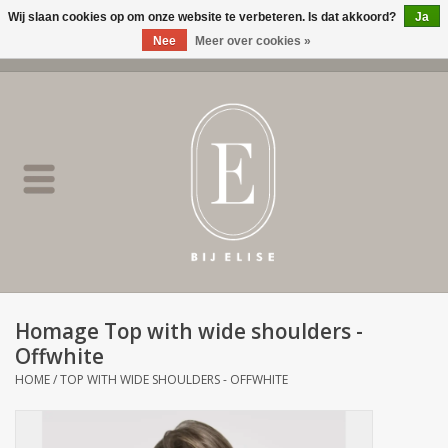
Wij slaan cookies op om onze website te verbeteren. Is dat akkoord?
Ja
Nee
Meer over cookies »
0 Artikelen - €0,00
Home
BIJ ELISE
NEW
SALE
Homage Top with wide shoulders -
Offwhite
Merken
HOME
/
TOP WITH WIDE SHOULDERS - OFFWHITE