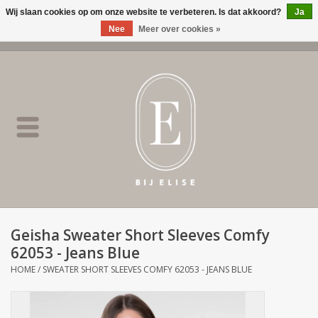
Wij slaan cookies op om onze website te verbeteren. Is dat akkoord?
Ja
Nee
Meer over cookies »
0 Artikelen - €0,00
Home
BIJ ELISE
NEW
SALE
Geisha Sweater Short Sleeves Comfy
62053 - Jeans Blue
Merken
HOME
/
SWEATER SHORT SLEEVES COMFY 62053 - JEANS BLUE