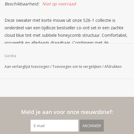
Beschikbaarheid:
Niet op voorraad
Deze sweater met korte mouw uit onze S26-1 collectie is
onderdeel van een tijdloze bestseller co-ord set in een zachte
cloud blue tint met subtiele honeycomb structuur. Comfortabel,
vrouwelijk en alledaags draagbaar. Combineer met de
bijpassende broek of het bomberjasje met vrouwelijke fit, of
Geisha
draag los voor een gemakkelijke stijlvolle look van elke dag.
Aan verlanglijst toevoegen
/
Toevoegen om te vergelijken
/
Afdrukken
Sportieve comfy pasvorm
Brede boord aan onderkant
Perfect te combineren bij co-ord set
Model is 178cm lang en draagt maat S/36
Meld je aan voor onze nieuwsbrief:
ABONNEER