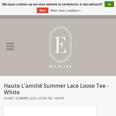
Wij slaan cookies op om onze website te verbeteren. Is dat akkoord?
Ja
Nee
Meer over cookies »
0 Artikelen - €0,00
Home
BIJ ELISE
NEW
SALE
Haute L'amitié Summer Lace Loose Tee -
White
Merken
HOME
/
SUMMER LACE LOOSE TEE - WHITE