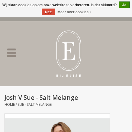
Wij slaan cookies op om onze website te verbeteren. Is dat akkoord?
Ja
Nee
Meer over cookies »
0 Artikelen - €0,00
Home
BIJ ELISE
NEW
SALE
Josh V Sue - Salt Melange
Merken
HOME
/
SUE - SALT MELANGE