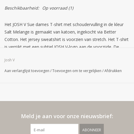
Beschikbaarheid:
Op voorraad
(1)
Het JOSH V Sue dames T-shirt met schoudervulling in de kleur
Salt Melange is gemaakt van katoen, ingekocht via Better
Cotton. Het jersey sweatshirt is voorzien van stretch. Het T-shirt
is verrijkt met een subtiel JOSH V-logo aan de voorzijde. De
schoudervullingen zorgen voor een stoere en eigentijdse
Josh V
uitstraling, ideaal voor een casual maar opvallende look.
Combineer de grijze top met een jeans en sneaker of een
Aan verlanglijst toevoegen
/
Toevoegen om te vergelijken
/
Afdrukken
stoere jogger.
Meld je aan voor onze nieuwsbrief:
ABONNEER