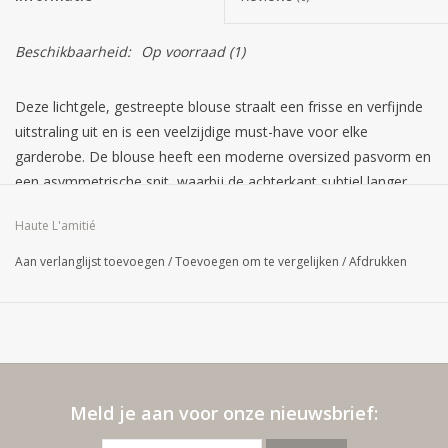
Beschikbaarheid:
Op voorraad
(1)
Deze lichtgele, gestreepte blouse straalt een frisse en verfijnde
uitstraling uit en is een veelzijdige must-have voor elke
garderobe. De blouse heeft een moderne oversized pasvorm en
een asymmetrische snit, waarbij de achterkant subtiel langer
valt voor een speels en flatterend silhouet. Dankzij de
Haute L'amitié
combinatie van 50% katoen en 50% viscose voelt de stof luchtig
en zacht aan op de huid, ideaal voor zowel casual als geklede
Aan verlanglijst toevoegen
/
Toevoegen om te vergelijken
/
Afdrukken
looks.
Print:
Gestreept
Pasvorm:
Oversized
Lengte:
Asymmetrisch (achterkant langer)
Materiaal:
50% katoen, 50% viscose
Sluiting:
Knoopsluiting
Meld je aan voor onze nieuwsbrief:
Kraag:
Overhemdkraag