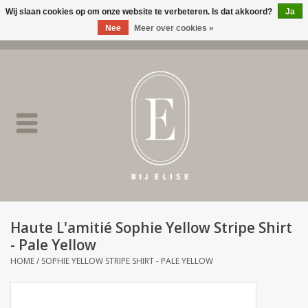
Wij slaan cookies op om onze website te verbeteren. Is dat akkoord?
Ja
Nee
Meer over cookies »
0 Artikelen - €0,00
Home
BIJ ELISE
NEW
SALE
Haute L'amitié Sophie Yellow Stripe Shirt
- Pale Yellow
Merken
HOME
/
SOPHIE YELLOW STRIPE SHIRT - PALE YELLOW