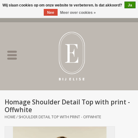
Wij slaan cookies op om onze website te verbeteren. Is dat akkoord?
Ja
Nee
Meer over cookies »
0 Artikelen - €0,00
Home
BIJ ELISE
NEW
SALE
Homage Shoulder Detail Top with print -
Offwhite
Merken
HOME
/
SHOULDER DETAIL TOP WITH PRINT - OFFWHITE