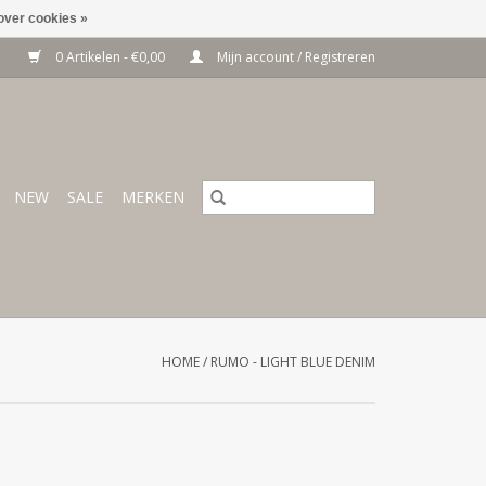
over cookies »
0 Artikelen - €0,00
Mijn account / Registreren
NEW
SALE
MERKEN
HOME
/
RUMO - LIGHT BLUE DENIM