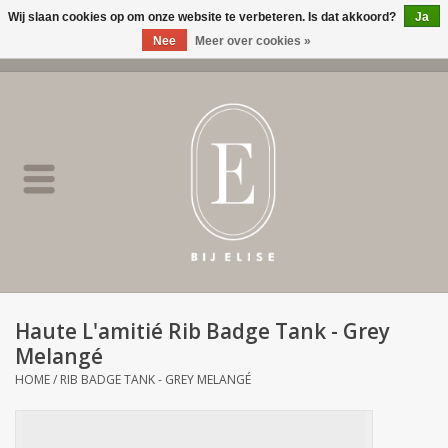
Wij slaan cookies op om onze website te verbeteren. Is dat akkoord?
Ja
Nee
Meer over cookies »
0 Artikelen - €0,00
Home
BIJ ELISE
NEW
SALE
Haute L'amitié Rib Badge Tank - Grey
Melangé
Merken
HOME
/
RIB BADGE TANK - GREY MELANGÉ