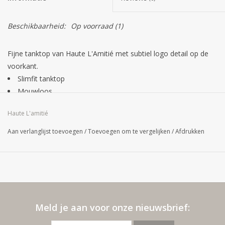
Beschikbaarheid:
Op voorraad
(1)
Fijne tanktop van Haute L'Amitié met subtiel logo detail op de
voorkant.
Slimfit tanktop
Mouwloos
Logo detail
Haute L'amitié
Materiaal: 65% polyester, 28% viscose, 7% elastaan
Aan verlanglijst toevoegen
/
Toevoegen om te vergelijken
/
Afdrukken
Meld je aan voor onze nieuwsbrief: