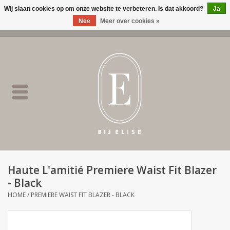
Wij slaan cookies op om onze website te verbeteren. Is dat akkoord?
Ja
Nee
Meer over cookies »
0 Artikelen - €0,00
Home
BIJ ELISE
NEW
SALE
Haute L'amitié Premiere Waist Fit Blazer
- Black
Merken
HOME
/
PREMIERE WAIST FIT BLAZER - BLACK