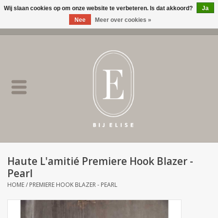
Wij slaan cookies op om onze website te verbeteren. Is dat akkoord?
Ja
Nee
Meer over cookies »
0 Artikelen - €0,00
Home
BIJ ELISE
NEW
SALE
Haute L'amitié Premiere Hook Blazer -
Pearl
Merken
HOME
/
PREMIERE HOOK BLAZER - PEARL