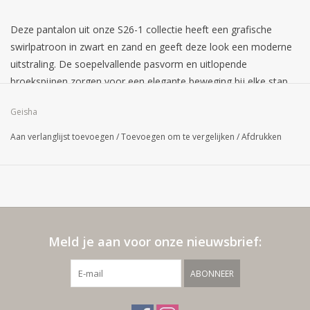
Deze pantalon uit onze S26-1 collectie heeft een grafische
swirlpatroon in zwart en zand en geeft deze look een moderne
uitstraling. De soepelvallende pasvorm en uitlopende
broekspijpen zorgen voor een elegante beweging bij elke stap.
Combineer de broek met de bijpassende blouse en je hebt een
Geisha
fijne zomerse outfit.
Aan verlanglijst toevoegen
/
Toevoegen om te vergelijken
/
Afdrukken
Meld je aan voor onze nieuwsbrief:
ABONNEER