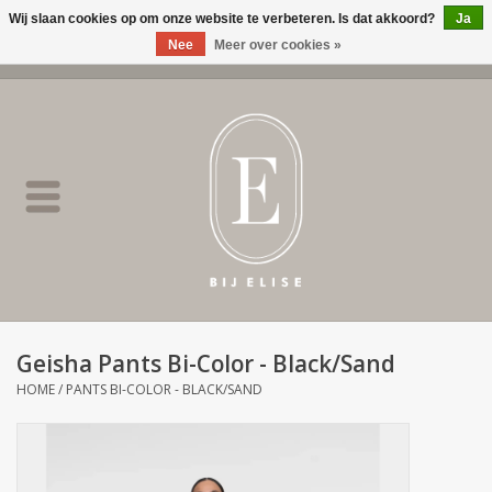
Wij slaan cookies op om onze website te verbeteren. Is dat akkoord?
Ja
Nee
Meer over cookies »
0 Artikelen - €0,00
Home
BIJ ELISE
NEW
SALE
Geisha Pants Bi-Color - Black/Sand
Merken
HOME
/
PANTS BI-COLOR - BLACK/SAND