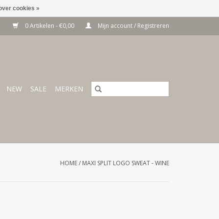
over cookies »
0 Artikelen - €0,00
Mijn account / Registreren
NEW
SALE
MERKEN
HOME
/
MAXI SPLIT LOGO SWEAT - WINE