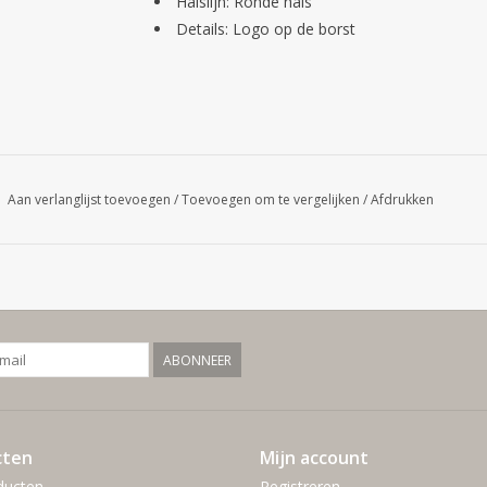
Halslijn: Ronde hals
Details: Logo op de borst
Aan verlanglijst toevoegen
/
Toevoegen om te vergelijken
/
Afdrukken
ABONNEER
cten
Mijn account
ducten
Registreren