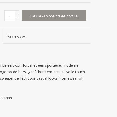
+
TOEVOEGEN AAN WINKELWAGEN
-
Reviews
(0)
ombineert comfort met een sportieve, moderne
logo op de borst geeft het item een stijlvolle touch.
ze sweater perfect voor casual looks, homewear of
lastaan