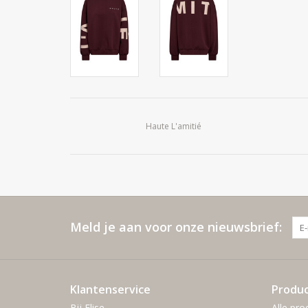
Haute L'amitié
Meld je aan voor onze nieuwsbrief:
Klantenservice
Produ
Bij Elise
Alle pro