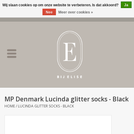
Wij slaan cookies op om onze website te verbeteren. Is dat akkoord?
Ja
Nee
Meer over cookies »
0 Artikelen - €0,00
Home
BIJ ELISE
NEW
SALE
MP Denmark Lucinda glitter socks - Black
Merken
HOME
/
LUCINDA GLITTER SOCKS - BLACK