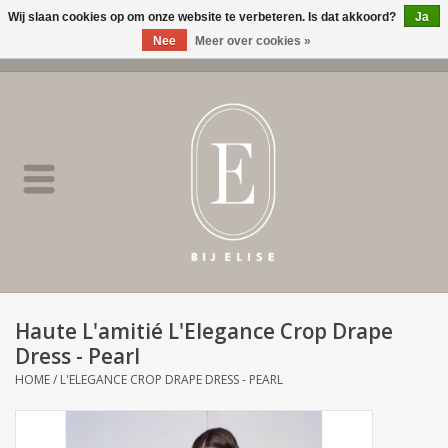
Wij slaan cookies op om onze website te verbeteren. Is dat akkoord?
Ja
Nee
Meer over cookies »
0 Artikelen - €0,00
Home
BIJ ELISE
NEW
SALE
Haute L'amitié L'Elegance Crop Drape
Dress - Pearl
Merken
HOME
/
L'ELEGANCE CROP DRAPE DRESS - PEARL