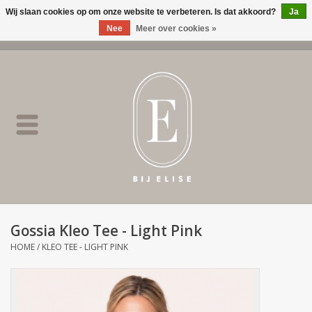
Wij slaan cookies op om onze website te verbeteren. Is dat akkoord?
Ja
Nee
Meer over cookies »
0 Artikelen - €0,00
Home
BIJ ELISE
NEW
SALE
Gossia Kleo Tee - Light Pink
Merken
HOME
/
KLEO TEE - LIGHT PINK