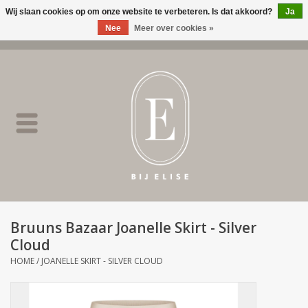
Wij slaan cookies op om onze website te verbeteren. Is dat akkoord?
Ja
Nee
Meer over cookies »
0 Artikelen - €0,00
Home
BIJ ELISE
NEW
SALE
Bruuns Bazaar Joanelle Skirt - Silver
Cloud
Merken
HOME
/
JOANELLE SKIRT - SILVER CLOUD