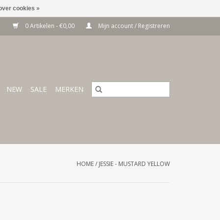
over cookies »
0 Artikelen - €0,00
Mijn account / Registreren
NEW
SALE
MERKEN
HOME
/
JESSIE - MUSTARD YELLOW