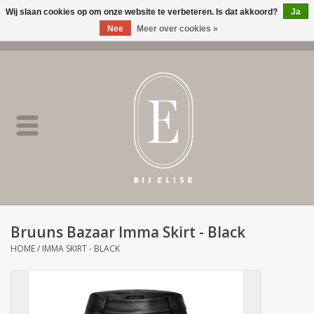
Wij slaan cookies op om onze website te verbeteren. Is dat akkoord?
Ja
Nee
Meer over cookies »
0 Artikelen - €0,00
Home
BIJ ELISE
NEW
SALE
Bruuns Bazaar Imma Skirt - Black
Merken
HOME
/
IMMA SKIRT - BLACK