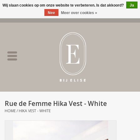
Wij slaan cookies op om onze website te verbeteren. Is dat akkoord?
Ja
Nee
Meer over cookies »
0 Artikelen - €0,00
Home
BIJ ELISE
NEW
SALE
Rue de Femme Hika Vest - White
Merken
HOME
/
HIKA VEST - WHITE