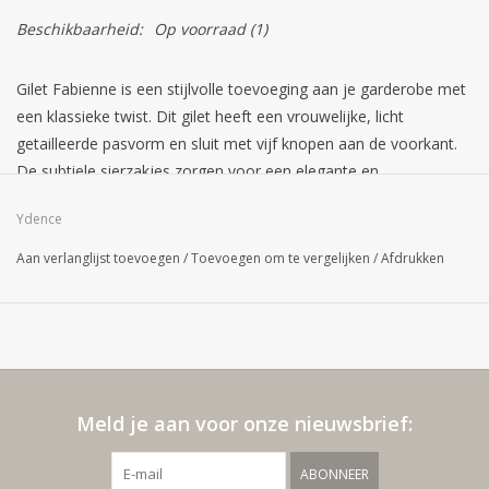
Beschikbaarheid:
Op voorraad
(1)
Gilet Fabienne is een stijlvolle toevoeging aan je garderobe met
een klassieke twist. Dit gilet heeft een vrouwelijke, licht
getailleerde pasvorm en sluit met vijf knopen aan de voorkant.
De subtiele sierzakjes zorgen voor een elegante en
minimalistische uitstraling. Dankzij de dikke stof en nette
Ydence
afwerking is dit item zowel zakelijk als casual te dragen. De
totale lengte is 62 cm bij een maat S. Perfect te combineren
Aan verlanglijst toevoegen
/
Toevoegen om te vergelijken
/
Afdrukken
met pants Solange voor een co-ord.
Meld je aan voor onze nieuwsbrief:
ABONNEER