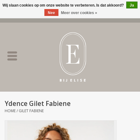
Wij slaan cookies op om onze website te verbeteren. Is dat akkoord?
Ja
Nee
Meer over cookies »
0 Artikelen - €0,00
Home
BIJ ELISE
NEW
SALE
Ydence Gilet Fabiene
Merken
HOME
/
GILET FABIENE