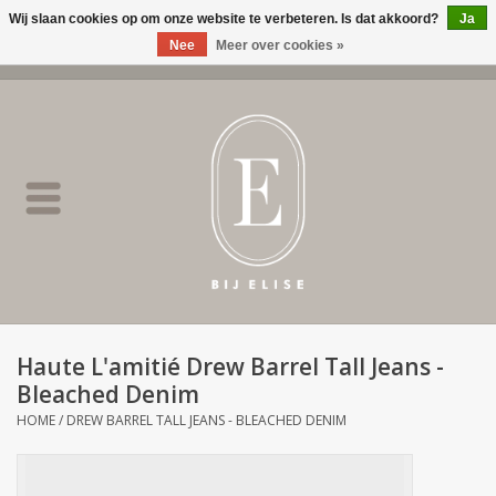
Wij slaan cookies op om onze website te verbeteren. Is dat akkoord?
Ja
Nee
Meer over cookies »
0 Artikelen - €0,00
Home
BIJ ELISE
NEW
SALE
Haute L'amitié Drew Barrel Tall Jeans -
Bleached Denim
Merken
HOME
/
DREW BARREL TALL JEANS - BLEACHED DENIM