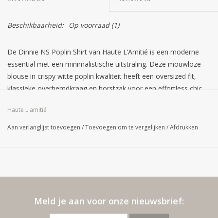
Beschikbaarheid:
Op voorraad
(1)
De Dinnie NS Poplin Shirt van Haute L’Amitié is een moderne
essential met een minimalistische uitstraling. Deze mouwloze
blouse in crispy witte poplin kwaliteit heeft een oversized fit,
klassieke overhemdkraag en borstzak voor een effortless chic
look. Perfect om stijlvol te combineren met denim, tailoring of
Haute L'amitié
een zomerse short.
Pasvorm: Oversized fit
Aan verlanglijst toevoegen
/
Toevoegen om te vergelijken
/
Afdrukken
Halslijn: Overhemdkraag
Mouwen: Mouwloos
Sluiting: Knoopsluiting
Details: Borstzak, poplin kwaliteit
Materiaal: 65% katoen, 32% polyamide, 3% elastaan
Meld je aan voor onze nieuwsbrief: