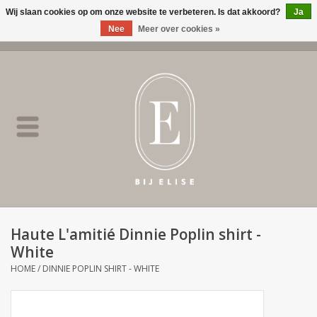
Wij slaan cookies op om onze website te verbeteren. Is dat akkoord?
Ja
Nee
Meer over cookies »
0 Artikelen - €0,00
Home
BIJ ELISE
NEW
SALE
Haute L'amitié Dinnie Poplin shirt -
White
Merken
HOME
/
DINNIE POPLIN SHIRT - WHITE