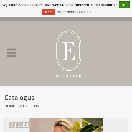
Wij slaan cookies op om onze website te verbeteren. Is dat akkoord?
Ja
Nee
Meer over cookies »
0 Artikelen - €0,00
Home
BIJ ELISE
NEW
SALE
Catalogus
Merken
HOME
/
CATALOGUS
BIJ ELISE