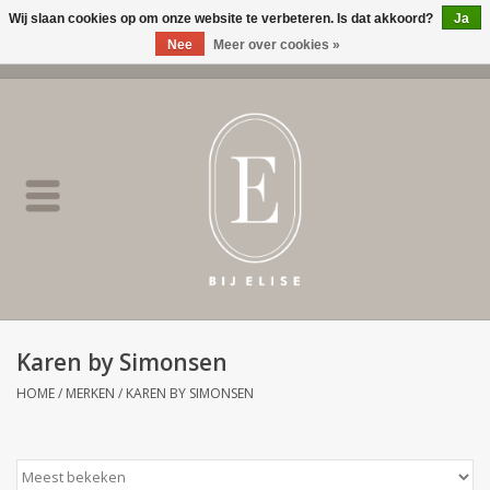
Wij slaan cookies op om onze website te verbeteren. Is dat akkoord?
Ja
Nee
Meer over cookies »
0 Artikelen - €0,00
Home
BIJ ELISE
NEW
SALE
Karen by Simonsen
Merken
HOME
/
MERKEN
/
KAREN BY SIMONSEN