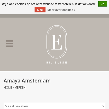
Wij slaan cookies op om onze website te verbeteren. Is dat akkoord?
Ja
Nee
Meer over cookies »
0 Artikelen - €0,00
Home
BIJ ELISE
NEW
SALE
Amaya Amsterdam
Merken
HOME
/
MERKEN