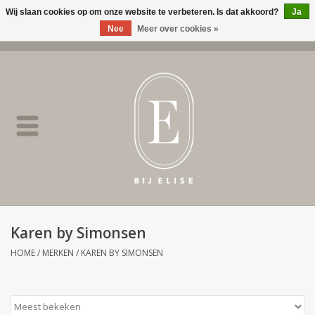
Wij slaan cookies op om onze website te verbeteren. Is dat akkoord?
Ja
Nee
Meer over cookies »
0 Artikelen - €0,00
Home
BIJ ELISE
NEW
SALE
Karen by Simonsen
Merken
HOME
/
MERKEN
/
KAREN BY SIMONSEN